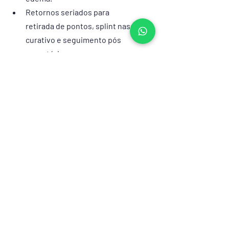
Retornos seriados para  
retirada de pontos, splint nasal, 
curativo e seguimento pós 
operatório 
Afastamento do trabalho depende 
da função. Trabalho em Home-
office já pode ter retorno em 
poucos dias, por exemplo, 
enquanto atividades que exigem 
demanda física podem exigir 
afastamento por mais de uma 
semana.
Afastamento de atividades físicas 
por 3-4 semanas.