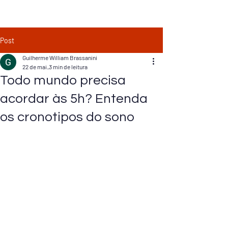
Post
Guilherme William Brassanini
22 de mai.
3 min de leitura
Todo mundo precisa
acordar às 5h? Entenda
os cronotipos do sono