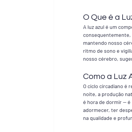
O Que é a Lu
A luz azul é um comp
consequentemente, ma
mantendo nosso céreb
ritmo de sono e vigíli
nosso cérebro, suger
Como a Luz A
O ciclo circadiano é 
noite, a produção na
é hora de dormir — é
adormecer, ter desp
na qualidade e profu