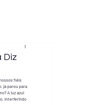
tato
Currículo
Blog
 Diz
ossos fiéis 
 já parou para 
o? A luz azul 
, interferindo 