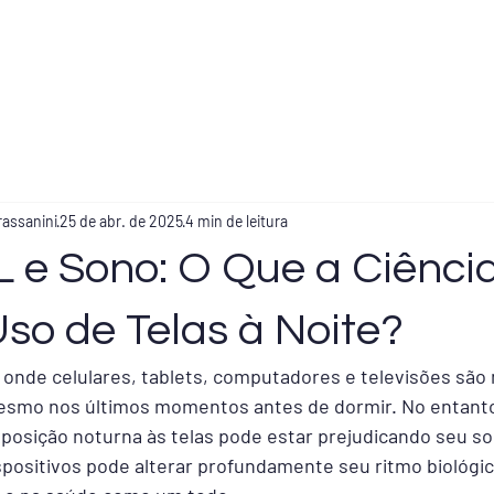
Home
Apneia do Sono
Especialidades
Con
rassanini
25 de abr. de 2025
4 min de leitura
 e Sono: O Que a Ciência
so de Telas à Noite?
nde celulares, tablets, computadores e televisões são n
smo nos últimos momentos antes de dormir. No entanto,
osição noturna às telas pode estar prejudicando seu son
spositivos pode alterar profundamente seu ritmo biológico