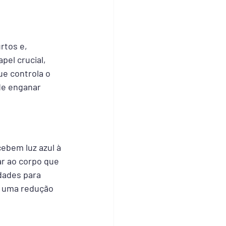
rtos e, 
el crucial, 
ue controla o 
ode enganar 
ebem luz azul à 
ar ao corpo que 
dades para 
 uma redução 