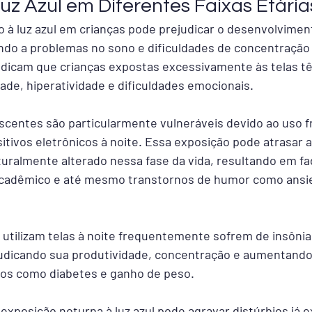
uz Azul em Diferentes Faixas Etária
o à luz azul em crianças pode prejudicar o desenvolvimen
vando a problemas no sono e dificuldades de concentração
ndicam que crianças expostas excessivamente às telas t
idade, hiperatividade e dificuldades emocionais.
centes são particularmente vulneráveis devido ao uso f
itivos eletrônicos à noite. Essa exposição pode atrasar a
aturalmente alterado nessa fase da vida, resultando em fad
cadêmico e até mesmo transtornos de humor como ansi
 utilizam telas à noite frequentemente sofrem de insônia
judicando sua produtividade, concentração e aumentando 
os como diabetes e ganho de peso.
exposição noturna à luz azul pode agravar distúrbios já e