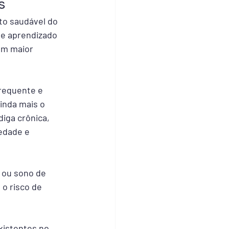
s
to saudável do 
 e aprendizado 
êm maior 
requente e 
inda mais o 
iga crônica, 
edade e 
 ou sono de 
o risco de 
xistentes no 