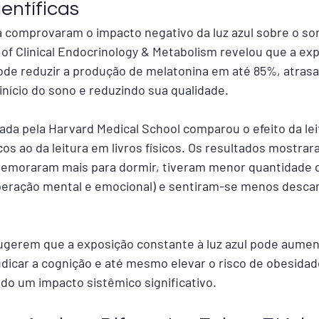
entíficas
á comprovaram o impacto negativo da luz azul sobre o s
of Clinical Endocrinology & Metabolism revelou que a exp
ode reduzir a produção de melatonina em até 85%, atras
início do sono e reduzindo sua qualidade.
zada pela Harvard Medical School comparou o efeito da le
cos ao da leitura em livros físicos. Os resultados mostra
demoraram mais para dormir, tiveram menor quantidade 
uperação mental e emocional) e sentiram-se menos desca
ugerem que a exposição constante à luz azul pode aument
udicar a cognição e até mesmo elevar o risco de obesidade
ndo um impacto sistêmico significativo.