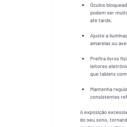
Óculos bloqueador
podem ser muito
até tarde.
Ajuste a ilumina
amarelas ou ave
Prefira livros fí
leitores eletrôn
que tablets com
Mantenha regular
consistentes ref
A exposição excessiva
do seu sono, tornan