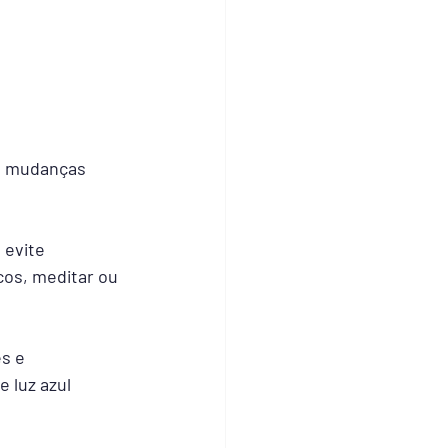
s mudanças 
 evite 
icos, meditar ou 
s e 
 luz azul 