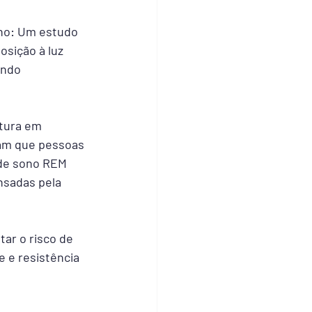
ono: Um estudo 
osição à luz 
ando 
itura em 
ram que pessoas 
de sono REM 
nsadas pela 
ar o risco de 
 e resistência 